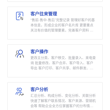
优先一步占领客户，让企业不缺客户
客户往来管理
“售前-售中-售后”完整记录 管理好客户的基
本信息，形成企业的客户名片库 更要重点
关注有价值的管理要素，完善客户资料 行
业、规模、消费能力、报价、合同、交易记
录等 不用见面就可以了解客户的具体情
况，离职无需交接 关联客户-日程-报价-费
用-工作流-合同-跟单-交易-服务等 把企业跟
客户操作
客户的往来过程全方位管理起来 保证售前-
更改主分类、客户移交、批量录入、来电查
售中-售后完整记录，“人在有改善，人走无
询 批量修改、客户合并、客户导入、客户
影响”
导出 客户打印、客户共享、邮件群发、短
信群发 客户举报、客户共享、客户审
批…… 操作灵活方便，让客户数据更加详
细精准
客户分析
汇总分析、构成分析、变化分析、关联分析
快速了解客户联系情况、客户来源、营销机
会等 帮助企业全方位掌握客户的分布情况