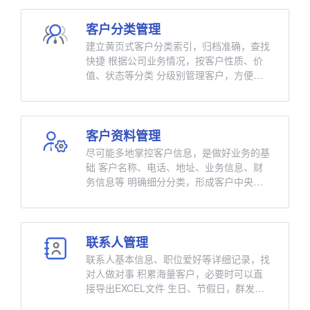
客户分类管理
建立黄页式客户分类索引，归档准确，查找
快捷 根据公司业务情况，按客户性质、价
值、状态等分类 分级别管理客户，方便业
务分工和业务指导 集中管理所有的往来单
位，避免人员离职造成资料遗失
客户资料管理
尽可能多地掌控客户信息，是做好业务的基
础 客户名称、电话、地址、业务信息、财
务信息等 明确细分分类，形成客户中央数
据库，集中管理 根据企业业务管理要求，
自定义客户管理要素 通过CRM系统即可了
解客户详情，业务指导有据可循 标准化带
人，让新人快速了解必须掌控的客户管理要
联系人管理
素
联系人基本信息、职位爱好等详细记录，找
对人做对事 积累海量客户，必要时可以直
接导出EXCEL文件 生日、节假日，群发邮
件短信，客户关怀，精准营销 比竞争对手